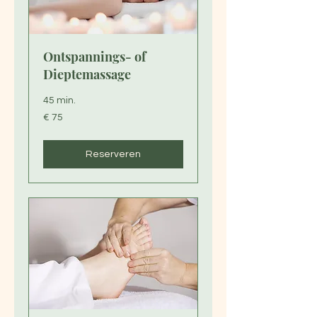
Ontspannings- of
Dieptemassage
45 min.
75
€ 75
euro
Reserveren