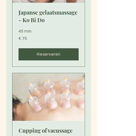
Japanse gelaatsmassage
- Ko Bi Do
45 min.
75
€ 75
euro
Reserveren
Cupping of vacussage