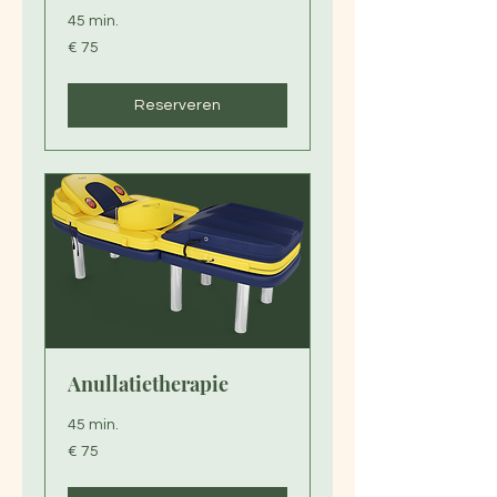
45 min.
75
€ 75
euro
Reserveren
Anullatietherapie
45 min.
75
€ 75
euro