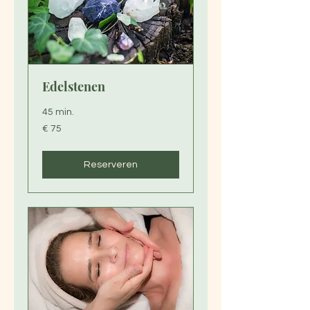
Edelstenen
45 min.
75
€ 75
euro
Reserveren