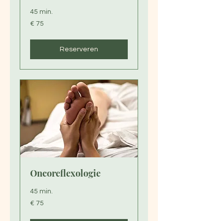
45 min.
75
€ 75
euro
Reserveren
Oncoreflexologie
45 min.
75
€ 75
euro