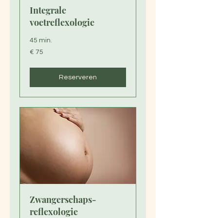
Integrale
voetreflexologie
45 min.
75
€ 75
euro
Reserveren
Zwangerschaps-
reflexologie