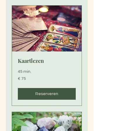
Kaartlezen
45 min.
75
€ 75
euro
Reserveren