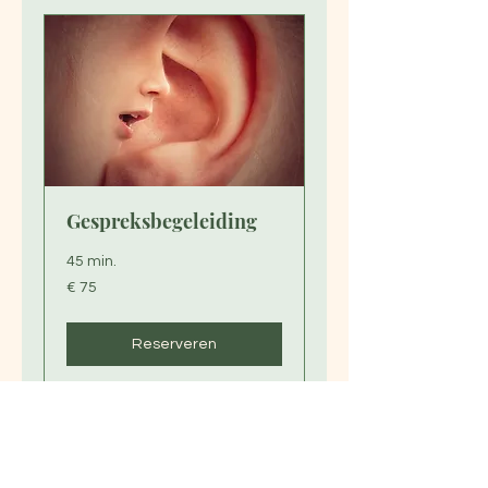
Gespreksbegeleiding
45 min.
75
€ 75
euro
Reserveren