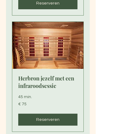
Reserveren
Herbron jezelf met een
infraroodsessie
45 min.
75
€ 75
euro
Reserveren