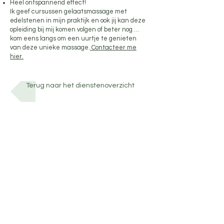
Heel ontspannend effect!
Ik geef cursussen gelaatsmassage met
edelstenen in mijn praktijk en ook jij kan deze
opleiding bij mij komen volgen of beter nog …
kom eens langs om een uurtje te genieten
van deze unieke massage.
Contacteer me
hier.
Terug naar het dienstenoverzicht