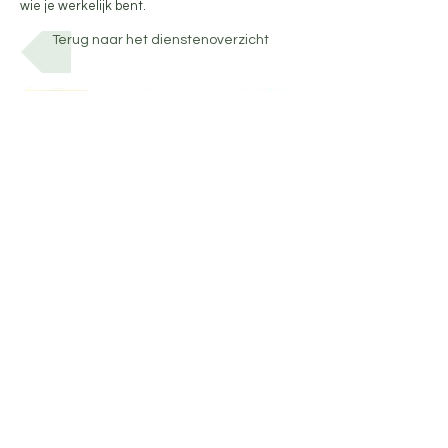
wie je werkelijk bent.
Terug naar het dienstenoverzicht
Ik werk ENKEL OP AFSPRAAK.
Ook in mijn edelstenenwinkeltje
ben je steeds van harte welkom na
een seintje.
En hoe het allemaal begon ...
Mijn eerste intuïtieve tekening.