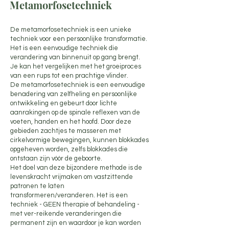
Metamorfosetechniek
De metamorfosetechniek is een unieke
techniek voor een persoonlijke transformatie.
Het is een eenvoudige techniek die
verandering van binnenuit op gang brengt.
Je kan het vergelijken met het groeiproces
van een rups tot een prachtige vlinder.
De metamorfosetechniek is een eenvoudige
benadering van zelfheling en persoonlijke
ontwikkeling en gebeurt door lichte
aanrakingen op de spinale reflexen van de
voeten, handen en het hoofd. Door deze
gebieden zachtjes te masseren met
cirkelvormige bewegingen, kunnen blokkades
opgeheven worden, zelfs blokkades die
ontstaan zijn vóór de geboorte.
Het doel van deze bijzondere methode is de
levenskracht vrijmaken om vastzittende
patronen te laten
transformeren/veranderen. Het is een
techniek - GEEN therapie of behandeling -
met ver-reikende veranderingen die
permanent zijn en waardoor je kan worden