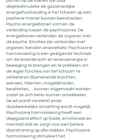
punten op de voeten die door
dieptestimulatie de gezamenlijke
energiehuishouding in het lichaam op een
positieve manier kunnen beïnvloeden.
Psycho-energiebanen vormen de
verbinding tussen de psychozones. De
energiebanen verbinden de organen met
de psyche. Emoties zijn verbonden met
organen, kanalen enweefsels. Psychozone
harmonisering is een geëigende techniek
om de levenskracht en levensenergie in
beweging te brengen en te prikkelen om
de eigen functies van het lichaam te
verbeteren.Sluimerende krachten,
wensen, talenten, mogelijkheden,
kwaliteiten, ... kunnen vrijgemaakt worden
zodat ze zich beter kunnen ontwikkelen.
De wil wordt versterkt ende
daadwerkelijke omzetting wordt mogelijk.
Psychozone harmonisering heeft een
diepgaand effect op fysiek, emotioneel en
mentaal vlak en zorgt voor een betere
doorstroming op alle vlakken. Psychozone
harmonisering stimuleert het