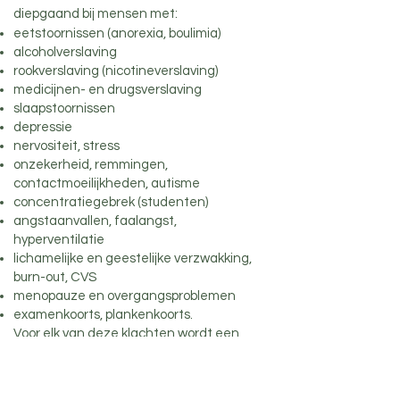
diepgaand bij mensen met:
eetstoornissen (anorexia, boulimia)
alcoholverslaving
rookverslaving (nicotineverslaving)
medicijnen- en drugsverslaving
slaapstoornissen
depressie
nervositeit, stress
onzekerheid, remmingen,
contactmoeilijkheden, autisme
concentratiegebrek (studenten)
angstaanvallen, faalangst,
hyperventilatie
lichamelijke en geestelijke verzwakking,
burn-out, CVS
menopauze en overgangsproblemen
examenkoorts, plankenkoorts.
Voor elk van deze klachten wordt een
specifiek schema gevolgd.
Ook hoogsensitieve personen, zwangere
vrouwen, palliatieven, ... hebben baat bij