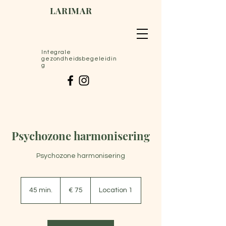
LARIMAR
Integrale
gezondheidsbegeleidin
g
Psychozone harmonisering
Psychozone harmonisering
75
euro
45 min.
4
€ 75
Location 1
5
m
i