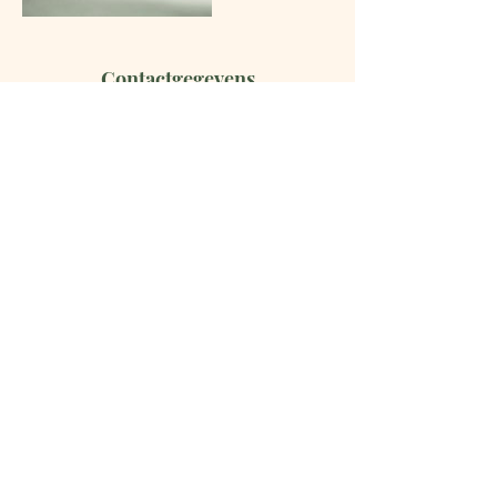
Contactgegevens
En hoe het allemaal begon ...
Mijn eerste intuïtieve tekening.
Hilde Serré
0477/233510 |
info@larimar.be
© 2023 / 2024 door Hilde Serré.
Contact
0477/233510 |
info@larimar.be